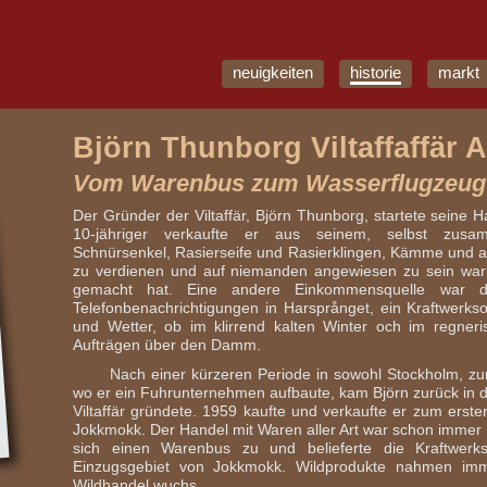
neuigkeiten
historie
markt
Björn Thunborg Viltaffaffär 
Vom Warenbus zum Wasserflugzeug
Der Gründer der Viltaffär, Björn Thunborg, startete seine 
10-jähriger verkaufte er aus seinem, selbst zusa
Schnürsenkel, Rasierseife und Rasierklingen, Kämme und a
zu verdienen und auf niemanden angewiesen zu sein war 
gemacht hat. Eine andere Einkommensquelle war 
Telefonbenachrichtigungen in Harsprånget, ein Kraftwerkso
und Wetter, ob im klirrend kalten Winter och im regner
Aufträgen über den Damm.
Nach einer kürzeren Periode in sowohl Stockholm, zu
wo er ein Fuhrunternehmen aufbaute, kam Björn zurück in
Viltaffär gründete. 1959 kaufte und verkaufte er zum erste
Jokkmokk. Der Handel mit Waren aller Art war schon immer 
sich einen Warenbus zu und belieferte die Kraftwerk
Einzugsgebiet von Jokkmokk. Wildprodukte nahmen im
Wildhandel wuchs.