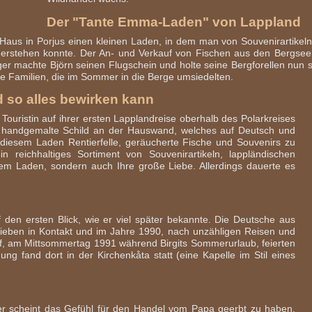
Der "Tante Emma-Laden" von Lappland
m Haus in Porjus einen kleinen Laden, in dem man von Souvenirartike
 erstehen konnte. Der An- und Verkauf von Fischen aus den Bergsee
r machte Björn seinen Flugschein und holte seine Bergforellen nun selb
e Familien, die im Sommer in die Berge umsiedelten.
 so alles bewirken kann
Touristin auf ihrer ersten Lapplandreise oberhalb des Polarkreises
s handgemalte Schild an der Hauswand, welches auf Deutsch und
n diesem Laden Rentierfelle, geräucherte Fische und Souvenirs zu
 reichhaltiges Sortiment von Souvenirartikeln, lappländischen
sem Laden, sondern auch Ihre große Liebe. Allerdings dauerte es
f den ersten Blick, wie er viel später bekannte. Die Deutsche aus
eben in Kontakt und im Jahre 1990, nach unzähligen Reisen und
f, am Mittsommertag 1991 während Birgits Sommerurlaub, feierten
uung fand dort in der Kirchenkåta statt (eine Kapelle im Stil eines
r scheint das Gefühl für den Handel vom Papa geerbt zu haben.