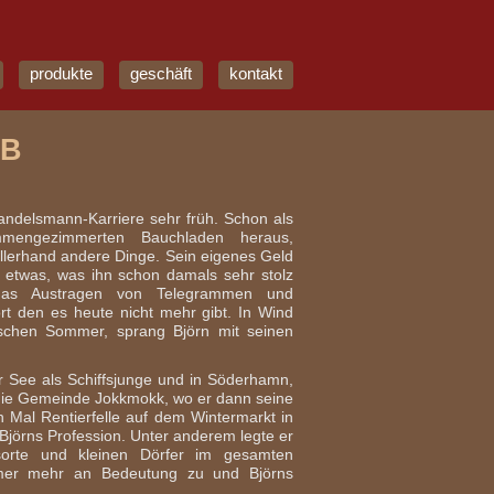
produkte
geschäft
kontakt
AB
Handelsmann-Karriere sehr früh. Schon als
mmengezimmerten Bauchladen heraus,
llerhand andere Dinge. Sein eigenes Geld
etwas, was ihn schon damals sehr stolz
das Austragen von Telegrammen und
rt den es heute nicht mehr gibt. In Wind
ischen Sommer, sprang Björn mit seinen
r See als Schiffsjunge und in Söderhamn,
 die Gemeinde Jokkmokk, wo er dann seine
n Mal Rentierfelle auf dem Wintermarkt in
Björns Profession. Unter anderem legte er
sorte und kleinen Dörfer im gesamten
mer mehr an Bedeutung zu und Björns