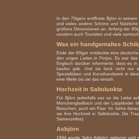
In den 70igern eröffnete Björn in seine
und vieles andere Schöne und Nützliche
größere Dimensionen an. Anfang der 80ige
sondern auch Touristen und viele samisch
Was ein handgemaltes Schild
Ende der 80iger entdeckte eine deutsche 
den urigen Laden in Porjus. Es war da
Englisch darüber informierte, dass es i
kaufen gab. Und sie fand nicht nur ein
Spezialitäten und Kunsthandwerk in die
eine Weile bis sie das einsah.
Hochzeit in Saltoluokta
Für Björn jedenfalls war es die Liebe au
Mönchengladbach und der Lappländer bli
Besuchen, auch ein Paar. Im Jahre darau
sie ihre Hochzeit in Saltoluokta. Die Tra
Samenzeltes).
Asbjörn
1994 wurde Sohn Asbjörn geboren und e