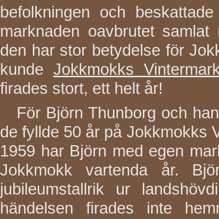
befolkningen och beskattade
marknaden oavbrutet samlat 
den har stor betydelse för Jo
kunde
Jokkmokks Vintermar
firades stort, ett helt år!
För Björn Thunborg och hans 
de fyllde 50 år på Jokkmokks 
1959 har Björn med egen markn
Jokkmokk vartenda år. Bjö
jubileumstallrik ur landshö
händelsen firades inte he